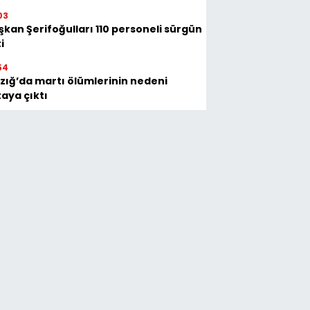
03
şkan Şerifoğulları 110 personeli sürgün
i
54
azığ’da martı ölümlerinin nedeni
taya çıktı