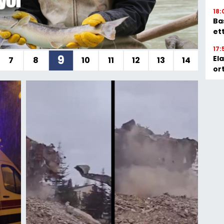
18:
Ba
ett
17:
10
El
7
8
9
11
12
13
14
or