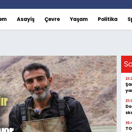
em
Asayiş
Çevre
Yaşam
Politika
S
S
21:
Şan
ya
21:
Do
sk
10:
TO