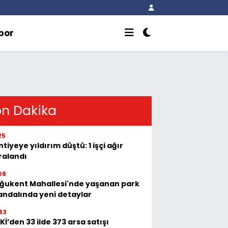
por
on Dakika
25
tiyeye yıldırım düştü: 1 işçi ağır
ralandı
08
ğukent Mahallesi'nde yaşanan park
andalında yeni detaylar
43
Kİ’den 33 ilde 373 arsa satışı