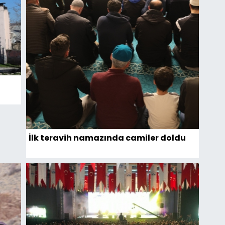
İlk teravih namazında camiler doldu