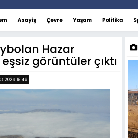
em
Asayiş
Çevre
Yaşam
Politika
S
aybolan Hazar
eşsiz görüntüler çıktı
at 2024 18:46