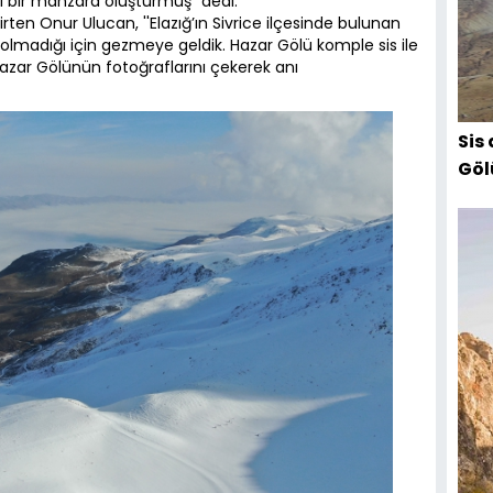
el bir manzara oluşturmuş” dedi.
ten Onur Ulucan, ''Elazığ’ın Sivrice ilçesinde bulunan
olmadığı için gezmeye geldik. Hazar Gölü komple sis ile
azar Gölünün fotoğraflarını çekerek anı
Sis
Göl