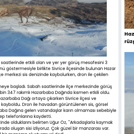
Haz
rüz
saatlerinde etkili olan ve yer yer görüş mesafesini 3
ü göstermesiyle birlikte Sivrice ilçesinde bulunan Hazar
çe merkezi sis denizinde kaybolurken, dron ile çekilen
termeye başladı. Sabah saatlerinde ilçe merkezinde görüş
bin 347 rakımlı Hazarbaba Dağında kısmen etkili oldu.
azarbaba Dağı ortaya çıkarken Sivrice ilçesi ve
e kayboldu. Dron ile havadan görüntülenen sis, görsel
baba Dağına gelen vatandaşlar karın olmaması sebebiyle
cep telefonlarına kaydetti.
de olduklarını belirten Uğur Öz, ''Arkadaşlarla kaymak
ada oluşan sisi izliyoruz. Çok güzel bir manzarası var.