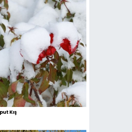
put Kış