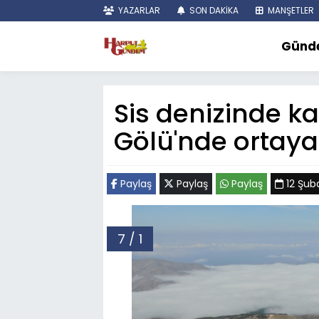
YAZARLAR
SON DAKİKA
MANŞETLER
Günd
Sis denizinde k
Gölü'nde ortaya 
Paylaş
Paylaş
Paylaş
12 Şub
7 / 1