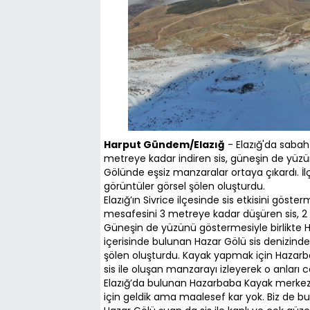
Harput Gündem/Elazığ
- Elazığ'da sabah 
metreye kadar indiren sis, güneşin de yüzün
Gölünde eşsiz manzaralar ortaya çıkardı. İl
görüntüler görsel şölen oluşturdu.
Elazığ’ın Sivrice ilçesinde sis etkisini gös
mesafesini 3 metreye kadar düşüren sis, 2 
Güneşin de yüzünü göstermesiyle birlikte H
içerisinde bulunan Hazar Gölü sis denizind
şölen oluşturdu. Kayak yapmak için Hazar
sis ile oluşan manzarayı izleyerek o anları 
Elazığ’da bulunan Hazarbaba Kayak merkezin
için geldik ama maalesef kar yok. Biz de bur