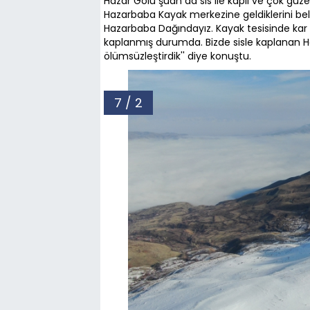
Hazar Gölü şuan da sis ile kaplı ve çok güz
Hazarbaba Kayak merkezine geldiklerini belir
Hazarbaba Dağındayız. Kayak tesisinde kar 
kaplanmış durumda. Bizde sisle kaplanan H
ölümsüzleştirdik'' diye konuştu.
7 / 2