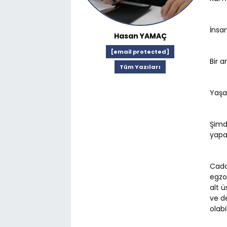
İnsa
Hasan YAMAÇ
[email protected]
Bir 
Tüm Yazıları
Yaşa
Şimd
yapa
Cadde
egzos
alt ü
ve d
olabi