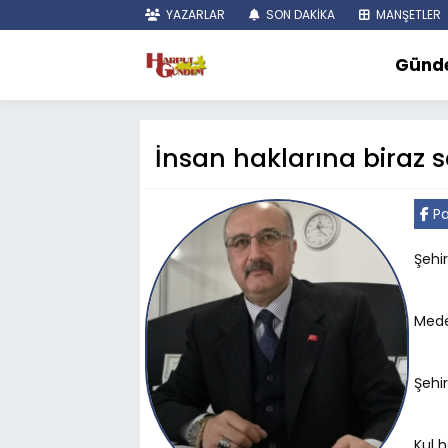
YAZARLAR
SON DAKİKA
MANŞETLER
Günd
İnsan haklarına biraz sa
Pa
Şehir
Mede
Şehir
Kul h