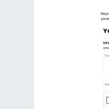
Neys
yönet
Y
UYA
ona