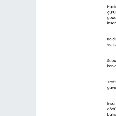
Hast
gürü
gecen
insan
Kaldı
yarı
Saba
konvo
Trafi
güve
İnsan
dönü
bahse