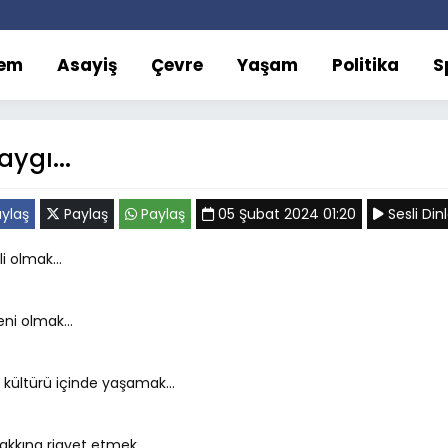
em
Asayiş
Çevre
Yaşam
Politika
S
ygı...
ylaş
Paylaş
Paylaş
05 Şubat 2024 01:20
Sesli Din
li olmak...
ni olmak...
 kültürü içinde yaşamak...
akkına riayet etmek...