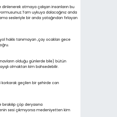
e dinlenerek atmaya çalışan insanların bu
ünüyormusunuz.Tam uykuya dalacağınız anda
lama sesleriyle bir anda yatağından fırlayan
a yol hakkı tanımayan ,çay ocakları gece
oğru.
navların olduğu günlerde bile) bütün
layışlı olmaktan kim bahsedebilir.
hi korkarak geçilen bir şehirde can
e bırakılıp çöp deryasına
msenin sesi çıkmıyorsa medeniyetten kim