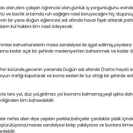
ası olan,ders çalışan öğrencisi olan,günlük iş yorgunluğunu evind
ltü ve kaotik ortamda ruh sağlığını nasıl koruyacağını hiç düş
in bir yarısı düğün eğlencesi adı altında havai fişek atılarak pat
ların kul hakkını kim nasıl ödeyecek.
rımları kahvehanelerin masa sandalyesi ile işgal edilmiş,yayalar
larına kadar açık bir şehirde medeniyetten bahsetmek ne kadar d
hın köründe,gecenin yarısında Düğün adı altında (hatta hayati sı
yun trafiği kapatarak ve korna sesleri ile tur attığı bir şehirde an
kte ters yol, düz yol,girilmez yol kavramı kalmamış,yeşil ışıkta da
nliğinden kim bahsedebilir.
lar nefes alsın diye yapılan parklar,bahçeler çardaklar pislik içind
ştürülüyorsa,masası sandalyesi kırılıp yakılıyorsa ve bunlara ki
debilir.