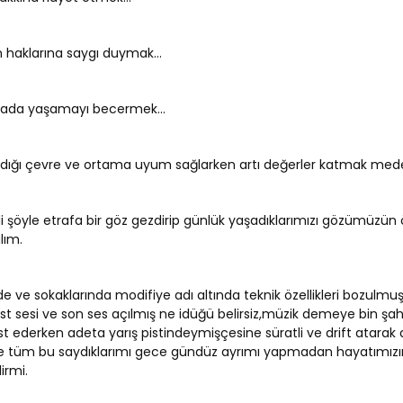
n haklarına saygı duymak...
arada yaşamayı becermek...
dığı çevre ve ortama uyum sağlarken artı değerler katmak medeni
i şöyle etrafa bir göz gezdirip günlük yaşadıklarımızı gözümüzü
lım.
 ve sokaklarında modifiye adı altında teknik özellikleri bozulmuş
t sesi ve son ses açılmış ne idüğü belirsiz,müzik demeye bin şahit g
st ederken adeta yarış pistindeymişçesine süratli ve drift atarak
e tüm bu saydıklarımı gece gündüz ayrımı yapmadan hayatımızın
lirmi.